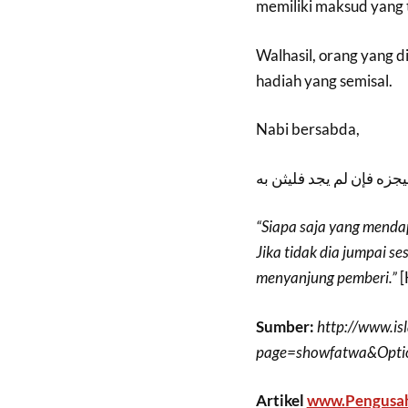
memiliki maksud yang 
Walhasil, orang yang 
hadiah yang semisal.
Nabi bersabda,
زه فإن لم يجد فليثن به
“Siapa saja yang mend
Jika tidak dia jumpai 
menyanjung pemberi.”
[
Sumber:
http://www.is
page=showfatwa&Opti
Artikel
www.Pengusa