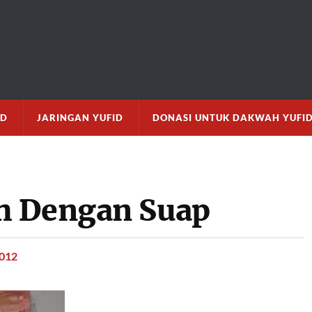
M
ID
JARINGAN YUFID
DONASI UNTUK DAKWAH YUFI
h Dengan Suap
2012