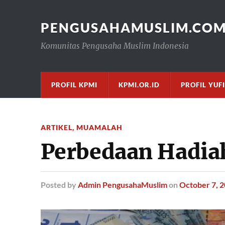
PENGUSAHAMUSLIM.CO
Komunitas Pengusaha Muslim Indonesia
PROFIL KPMI
KPMI.OR.ID
PROFIL YUF
ARTIKEL
,
MUAMALAH
Perbedaan Hadia
Posted
by
Admin PengusahaMuslim
on
October 7, 