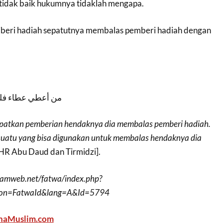
tidak baik hukumnya tidaklah mengapa.
diberi hadiah sepatutnya membalas pemberi hadiah dengan
من أعطي عطاء فليج
apatkan pemberian hendaknya dia membalas pemberi hadiah.
sesuatu yang bisa digunakan untuk membalas hendaknya dia
HR Abu Daud dan Tirmidzi].
lamweb.net/fatwa/index.php?
on=FatwaId&lang=A&Id=5794
haMuslim.com