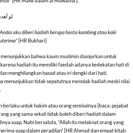
intai”
[HR Malik dalam al Muwatha’].
لو أهدى
“Andai aku diberi hadiah berupa hasta kambing atau kaki
uterima”
[HR Bukhari]
s menunjukkan bahwa kaum muslimin dianjurkan untuk
karena hadiah itu memiliki faedah adanya kedekatan hati di
an menghilangkan hasad atau iri dengki dari hati.
a menunjukkan tidak sepatutnya menolak hadiah meski nilai
.
ah berlaku untuk hakim atau orang semisalnya [baca: pejabat
orang yang sama sekali tidak boleh diberi hadiah dalam
adinya suap. Nabi bersabda, “Allah itu melaknat orang yang
erima suap dalam peradilan” [HR Ahmad dan empat kitab