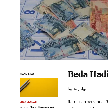
Beda Had
READ NEXT →
تهاد وتحابوا
Rasulullah bersabda,
“
MUAMALAH
Solusi Nabi Menangani