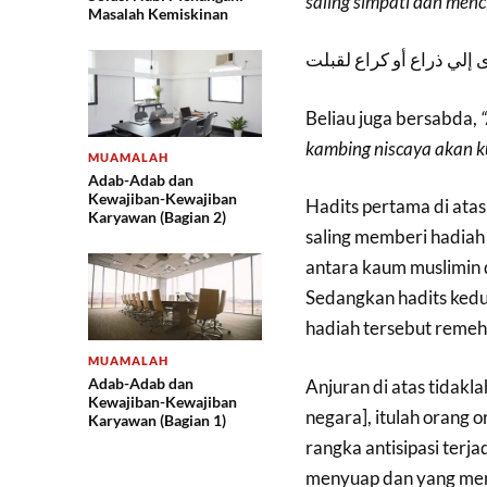
saling simpati dan menc
Masalah Kemiskinan
 إلي ذراع أو كراع لقبلت
Beliau juga bersabda,
kambing niscaya akan k
MUAMALAH
Adab-Adab dan
Kewajiban-Kewajiban
Hadits pertama di ata
Karyawan (Bagian 2)
saling memberi hadiah 
antara kaum muslimin d
Sedangkan hadits kedu
hadiah tersebut remeh
MUAMALAH
Adab-Adab dan
Anjuran di atas tidakl
Kewajiban-Kewajiban
negara], itulah orang 
Karyawan (Bagian 1)
rangka antisipasi terj
menyuap dan yang men