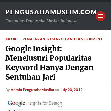
PENGUSAHAMUSLIM.COM
Komunitas Pengusaha Muslim Indonesia
ARTIKEL
,
PEMASARAN
,
RESEARCH AND DEVELOPMENT
Google Insight:
Menelusuri Popularitas
Keyword Hanya Dengan
Sentuhan Jari
by
Admin PengusahaMuslim
on
July 20, 2012