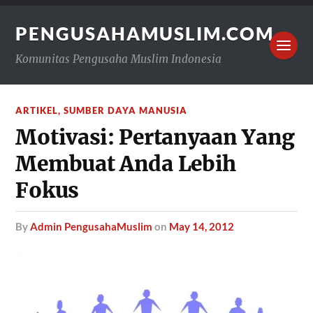
PENGUSAHAMUSLIM.COM
Komunitas Pengusaha Muslim Indonesia
ARTIKEL
,
SUMBER DAYA MANUSIA
Motivasi: Pertanyaan Yang
Membuat Anda Lebih
Fokus
by
Admin PengusahaMuslim
on
May 14, 2012