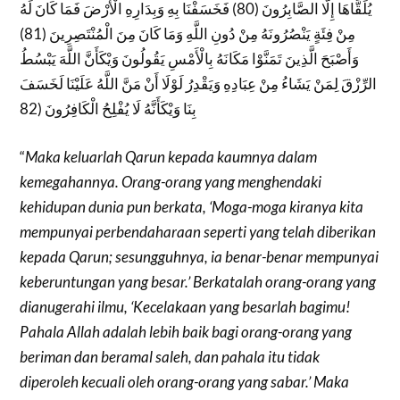
يُلَقَّاهَا إِلَّا الصَّابِرُونَ (80) فَخَسَفْنَا بِهِ وَبِدَارِهِ الْأَرْضَ فَمَا كَانَ لَهُ
مِنْ فِئَةٍ يَنْصُرُونَهُ مِنْ دُونِ اللَّهِ وَمَا كَانَ مِنَ الْمُنْتَصِرِينَ (81)
وَأَصْبَحَ الَّذِينَ تَمَنَّوْا مَكَانَهُ بِالْأَمْسِ يَقُولُونَ وَيْكَأَنَّ اللَّهَ يَبْسُطُ
الرِّزْقَ لِمَنْ يَشَاءُ مِنْ عِبَادِهِ وَيَقْدِرُ لَوْلَا أَنْ مَنَّ اللَّهُ عَلَيْنَا لَخَسَفَ
بِنَا وَيْكَأَنَّهُ لَا يُفْلِحُ الْكَافِرُونَ (82
“
Maka keluarlah Qarun kepada kaumnya dalam
kemegahannya. Orang-orang yang menghendaki
kehidupan dunia pun berkata, ‘Moga-moga kiranya kita
mempunyai perbendaharaan seperti yang telah diberikan
kepada Qarun; sesungguhnya, ia benar-benar mempunyai
keberuntungan yang besar.’ Berkatalah orang-orang yang
dianugerahi ilmu, ‘Kecelakaan yang besarlah bagimu!
Pahala Allah adalah lebih baik bagi orang-orang yang
beriman dan beramal saleh, dan pahala itu tidak
diperoleh kecuali oleh orang-orang yang sabar.’ Maka