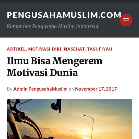
PENGUSAHAMUSLIM.COM
Komunitas Pengusaha Muslim Indonesia
ARTIKEL
,
MOTIVASI DIRI
,
NASEHAT
,
TASHFIYAH
Ilmu Bisa Mengerem
Motivasi Dunia
by
Admin PengusahaMuslim
on
November 17, 2017