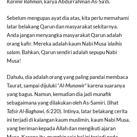
Karimir Rahman
, karya Abdurrahman As-Sa’di.
Sebelum mengupas ayat dia atas, kita perlu memahami
latar belakang Qarun dan masyarakat sekitarnya.
Anda jangan menyangka masyarakat Qarun adalah
orang kafir. Mereka adalah kaum Nabi Musa
‘alaihis
salam
. Bahkan, Qarun sendiri adalah sepupu Nabi
Musa!
Dahulu, dia adalah orang yang paling pandai membaca
Taurat, sampai dijuluki “
Al-Munawir
” karena suaranya
yang bagus. Namun, kemudian dia jadi munafik
sebagaimana yang dilakukan oleh As-Samiri. (lihat
Tafsir Al-Baghawi
, 6:220). Intinya, latar belakang cerita
ini terjadi di kalangan kaum muslimin, kaum Nabi Musa,
yang beriman kepada Allah dan mengikuti ajaran
Musa. Karena itu, mungkin saja hal ini terjadi pada