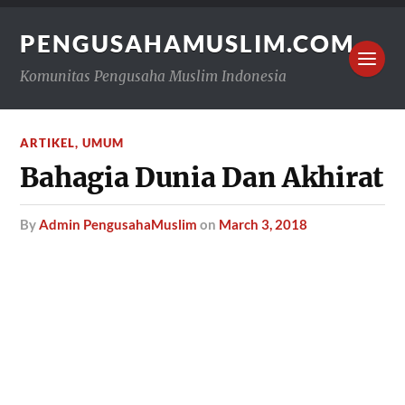
PENGUSAHAMUSLIM.COM
Komunitas Pengusaha Muslim Indonesia
ARTIKEL
,
UMUM
Bahagia Dunia Dan Akhirat
by
Admin PengusahaMuslim
on
March 3, 2018