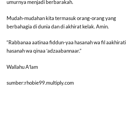
umurnya menjadi berbarakah.
Mudah-mudahan kita termasuk orang-orang yang
berbahagia di dunia dan di akhirat kelak. Amin.
“Rabbanaa aatinaa fiddun-yaa hasanah wa fil aakhirati
hasanah wa qinaa ′adzaabannaar.”
Wallahu A′lam
sumber:rhobie99.multiply.com