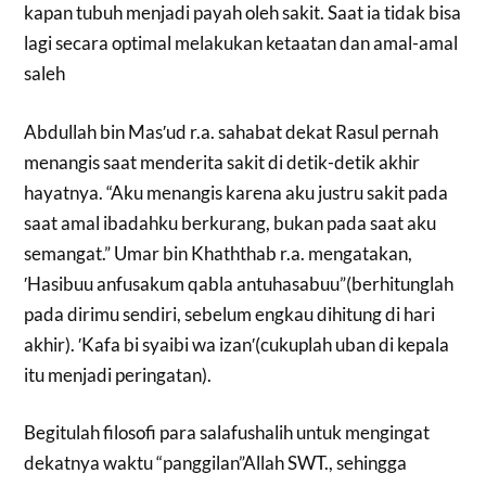
kapan tubuh menjadi payah oleh sakit. Saat ia tidak bisa
lagi secara optimal melakukan ketaatan dan amal-amal
saleh
Abdullah bin Mas′ud r.a. sahabat dekat Rasul pernah
menangis saat menderita sakit di detik-detik akhir
hayatnya. “Aku menangis karena aku justru sakit pada
saat amal ibadahku berkurang, bukan pada saat aku
semangat.” Umar bin Khaththab r.a. mengatakan,
′Hasibuu anfusakum qabla antuhasabuu”(berhitunglah
pada dirimu sendiri, sebelum engkau dihitung di hari
akhir). ′Kafa bi syaibi wa izan′(cukuplah uban di kepala
itu menjadi peringatan).
Begitulah filosofi para salafushalih untuk mengingat
dekatnya waktu “panggilan”Allah SWT., sehingga