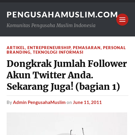
PENGUSAHAMUSLIM.COM
Komunitas Pengusaha Muslim Indonesia
ARTIKEL
,
ENTREPRENEURSHIP
,
PEMASARAN
,
PERSONAL
BRANDING
,
TEKNOLOGI INFORMASI
Dongkrak Jumlah Follower
Akun Twitter Anda.
Sekarang Juga! (bagian 1)
by
Admin PengusahaMuslim
on
June 11, 2011