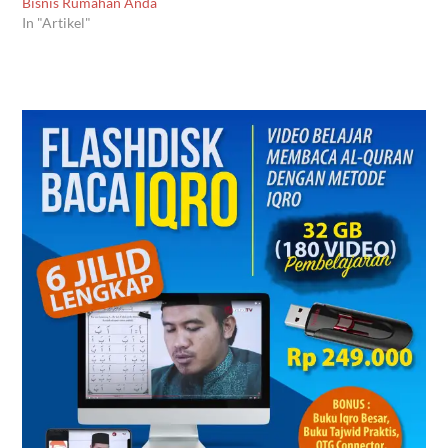
Bisnis Rumahan Anda
langsung kita mulai.1.
In "Artikel"
Retweet .... retweet ... Apa
itu retweet?…