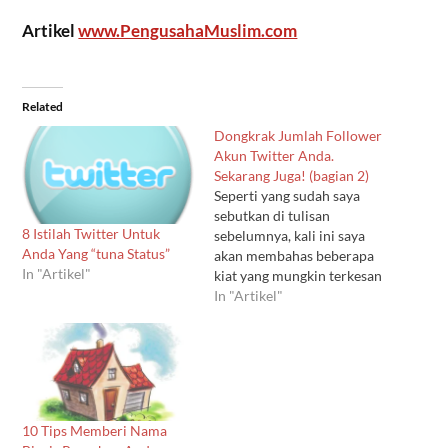
Artikel
www.PengusahaMuslim.com
Related
Dongkrak Jumlah Follower
Akun Twitter Anda.
Sekarang Juga! (bagian 2)
Seperti yang sudah saya
sebutkan di tulisan
8 Istilah Twitter Untuk
sebelumnya, kali ini saya
Anda Yang “tuna Status”
akan membahas beberapa
In "Artikel"
kiat yang mungkin terkesan
twitter-centris dan techie,
In "Artikel"
tapi pembaca
pengusahamuslim.com
tidak usah khawatir karena
semua kiat akan dibahas
sesederhana mungkin plus
lengkap dengan contoh
10 Tips Memberi Nama
kasus. Insyaallah.Oke,