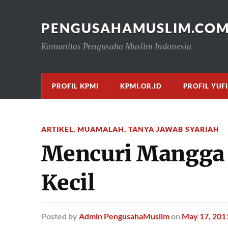
PENGUSAHAMUSLIM.CO
Komunitas Pengusaha Muslim Indonesia
PROFIL KPMI
KPMI.OR.ID
PROFIL YUF
ARTIKEL
,
MUAMALAH
,
TANYA JAWAB SYARIAH
Mencuri Mangga 
Kecil
Posted
by
Admin PengusahaMuslim
on
May 17, 201