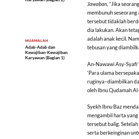
Jawaban
, “Jika seora
membunuh seseorang at
tersebut tidaklah ber
dia lakukan. Akan teta
adalah anak kecil. Nam
MUAMALAH
tebusan yang diambilkan
Adab-Adab dan
Kewajiban-Kewajiban
Karyawan (Bagian 1)
An-Nawawi Asy-Syafi’
‘Para ulama bersepakat
ruginya–diambilkan dar
oleh Ibnu Qudamah Al
Syekh Ibnu Baz menda
mengambil harta yang 
tersebut balig. Setela
serta berkeinginan un