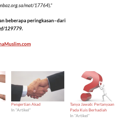
inbaz.org.sa/mat/17764
).”
n beberapa peringkasan–dari
ref/129779
.
haMuslim.com
Pengertian Akad
Tanya Jawab: Pertanyaan
In "Artikel"
Pada Kuis Berhadiah
In "Artikel"