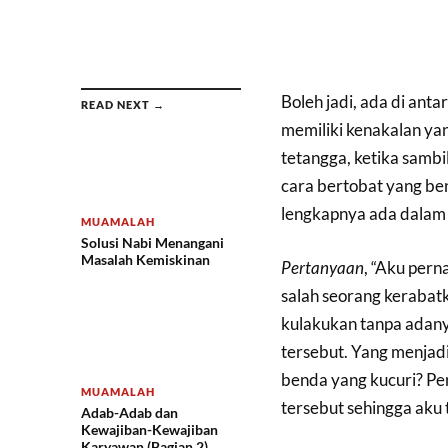
Boleh jadi, ada di anta
READ NEXT →
memiliki kenakalan ya
tetangga, ketika sambi
cara bertobat yang be
lengkapnya ada dalam tu
MUAMALAH
Solusi Nabi Menangani
Masalah Kemiskinan
Pertanyaan
, “Aku pern
salah seorang kerabatku
kulakukan tanpa adan
tersebut. Yang menjad
benda yang kucuri? Per
MUAMALAH
tersebut sehingga aku
Adab-Adab dan
Kewajiban-Kewajiban
Karyawan (Bagian 2)