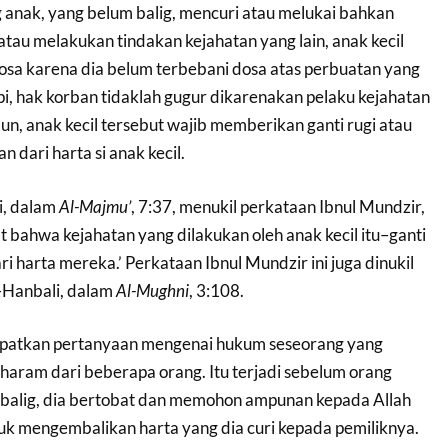
ng anak, yang belum balig, mencuri atau melukai bahkan
au melakukan tindakan kejahatan yang lain, anak kecil
dosa karena dia belum terbebani dosa atas perbuatan yang
pi, hak korban tidaklah gugur dikarenakan pelaku kejahatan
un, anak kecil tersebut wajib memberikan ganti rugi atau
 dari harta si anak kecil.
i, dalam
Al-Majmu’
, 7:37, menukil perkataan Ibnul Mundzir,
 bahwa kejahatan yang dilakukan oleh anak kecil itu–ganti
i harta mereka.’ Perkataan Ibnul Mundzir ini juga dinukil
-Hanbali, dalam
Al-Mughni
, 3:108.
patkan pertanyaan mengenai hukum seseorang yang
haram dari beberapa orang. Itu terjadi sebelum orang
h balig, dia bertobat dan memohon ampunan kepada Allah
tuk mengembalikan harta yang dia curi kepada pemiliknya.