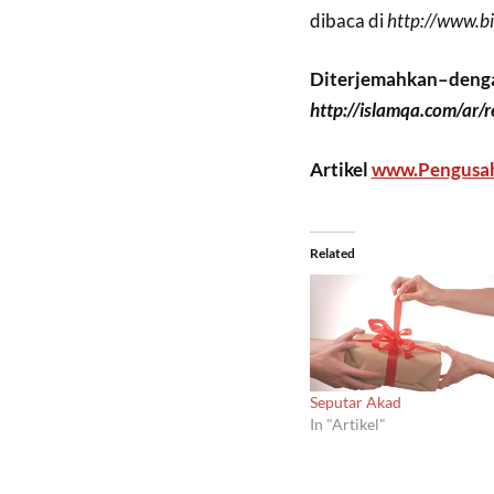
dibaca di
http://www.b
Diterjemahkan–denga
http://islamqa.com/ar/
Artikel
www.Pengusa
Related
Seputar Akad
In "Artikel"