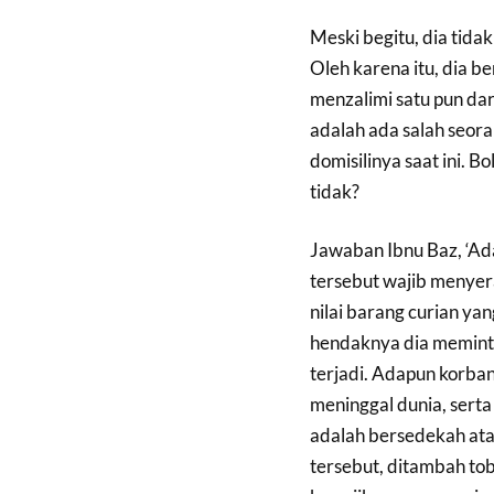
Meski begitu, dia tidak
Oleh karena itu, dia be
menzalimi satu pun dar
adalah ada salah seor
domisilinya saat ini. 
tidak?
Jawaban Ibnu Baz, ‘A
tersebut wajib menyer
nilai barang curian ya
hendaknya dia meminta
terjadi. Adapun korban
meninggal dunia, serta
adalah bersedekah ata
tersebut, ditambah to