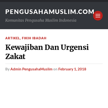
PENGUSAHAMUSLIM.COM
Komunitas Pengusaha Muslim Indonesia
ARTIKEL
,
FIKIH IBADAH
Kewajiban Dan Urgensi
Zakat
by
Admin PengusahaMuslim
on
February 1, 2018