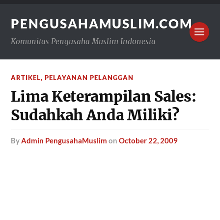
PENGUSAHAMUSLIM.COM
Komunitas Pengusaha Muslim Indonesia
ARTIKEL
,
PELAYANAN PELANGGAN
Lima Keterampilan Sales:
Sudahkah Anda Miliki?
by
Admin PengusahaMuslim
on
October 22, 2009