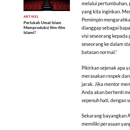
melalui pertumbuhan, 
yang kita inginkan. M
ARTIKEL
Pemimpin mengarahkan k
Perlukah Umat Islam
dianggap sebagai bap
Memproduksi film-film
Islami?
visi seseorang kepada 
seseorang ke dalam sta
batasan normal.”
Pikirkan sejenak apa 
merasakan respek dan
jarak. Jika mentor me
Anda akan berhenti m
sepenuh hati, dengan s
Sekarang bayangkan An
memiliki perasaan ya