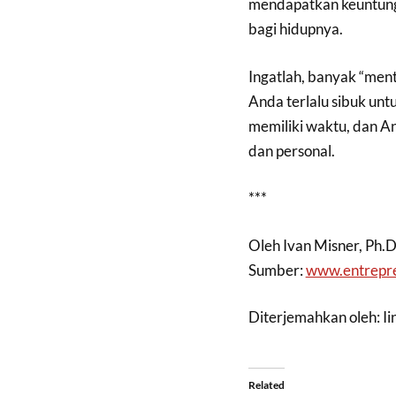
mendapatkan keuntung
bagi hidupnya.
Ingatlah, banyak “men
Anda terlalu sibuk un
memiliki waktu, dan A
dan personal.
***
Oleh Ivan Misner, Ph.D
Sumber:
www.entrepr
Diterjemahkan oleh: I
Related