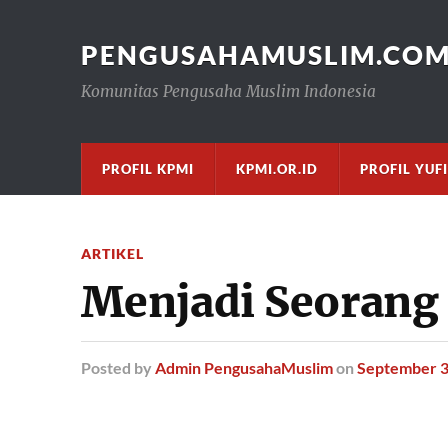
PENGUSAHAMUSLIM.CO
Komunitas Pengusaha Muslim Indonesia
PROFIL KPMI
KPMI.OR.ID
PROFIL YUF
ARTIKEL
Menjadi Seorang
Posted
by
Admin PengusahaMuslim
on
September 3