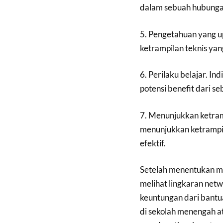
dalam sebuah hubunga
5. Pengetahuan yang u
ketrampilan teknis yan
6. Perilaku belajar. I
potensi benefit dari s
7. Menunjukkan ketram
menunjukkan ketrampila
efektif.
Setelah menentukan mi
melihat lingkaran ne
keuntungan dari bantu
di sekolah menengah a