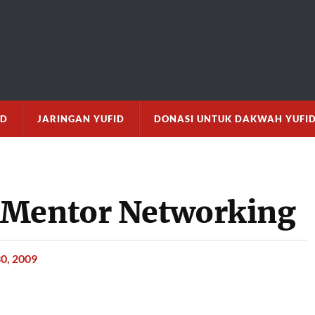
M
ID
JARINGAN YUFID
DONASI UNTUK DAKWAH YUFI
 Mentor Networking
0, 2009