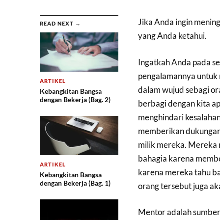
Jika Anda ingin mening
READ NEXT →
yang Anda ketahui.
Ingatkah Anda pada s
pengalamannya untuk 
ARTIKEL
dalam wujud sebagi ora
Kebangkitan Bangsa
dengan Bekerja (Bag. 2)
berbagi dengan kita a
menghindari kesalaha
memberikan dukungan 
milik mereka. Mereka m
bahagia karena membe
ARTIKEL
karena mereka tahu ba
Kebangkitan Bangsa
dengan Bekerja (Bag. 1)
orang tersebut juga a
Mentor adalah sumber t