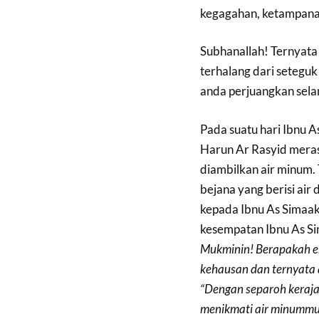
kegagahan, ketampanan
Subhanallah! Ternyata 
terhalang dari seteguk
anda perjuangkan selam
Pada suatu hari Ibnu 
Harun Ar Rasyid meras
diambilkan air minum.
bejana yang berisi air
kepada Ibnu As Simaa
kesempatan Ibnu As S
Mukminin! Berapakah en
kehausan dan ternyata
“Dengan separoh keraja
menikmati air minummu