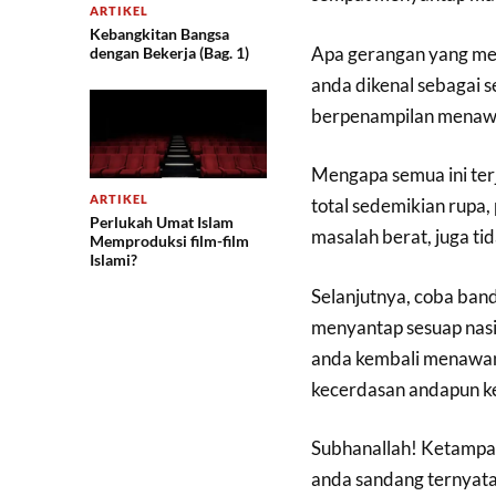
ARTIKEL
Kebangkitan Bangsa
Apa gerangan yang men
dengan Bekerja (Bag. 1)
anda dikenal sebagai s
berpenampilan menaw
Mengapa semua ini ter
ARTIKEL
total sedemikian rupa,
Perlukah Umat Islam
masalah berat, juga tid
Memproduksi film-film
Islami?
Selanjutnya, coba band
menyantap sesuap nasi.
anda kembali menawan
kecerdasan andapun kem
Subhanallah! Ketampan
anda sandang ternyata