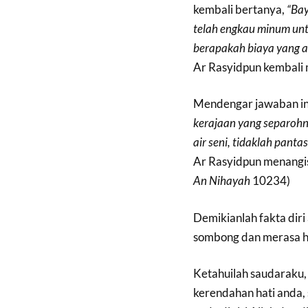
kembali bertanya,
“Bay
telah engkau minum unt
berapakah biaya yang a
Ar Rasyidpun kembali
Mendengar jawaban in
kerajaan yang separohny
air seni, tidaklah panta
Ar Rasyidpun menangis
An Nihayah
10234)
Demikianlah fakta diri
sombong dan merasa h
Ketahuilah saudaraku,
kerendahan hati anda, 