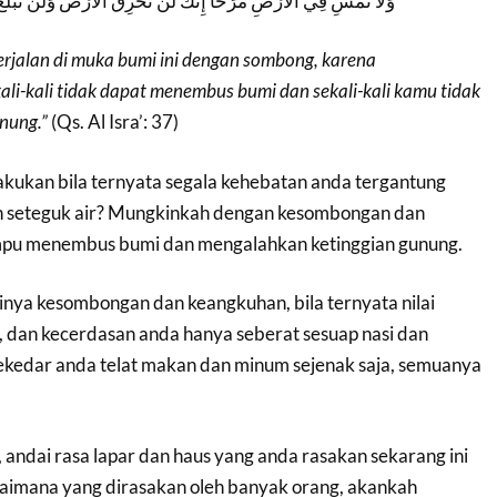
وَلاَ تَمْشِ فِي الأَرْضِ مَرَحًا إِنَّكَ لَن تَخْرِقَ الأَرْضَ وَلَن تَبْلُغ
rjalan di muka bumi ini dengan sombong, karena
li-kali tidak dapat menembus bumi dan sekali-kali kamu tidak
nung.”
(Qs. Al Isra’: 37)
akukan bila ternyata segala kehebatan anda tergantung
an seteguk air? Mungkinkah dengan kesombongan dan
u menembus bumi dan mengalahkan ketinggian gunung.
inya kesombongan dan keangkuhan, bila ternyata nilai
 dan kecerdasan anda hanya seberat sesuap nasi dan
 sekedar anda telat makan dan minum sejenak saja, semuanya
andai rasa lapar dan haus yang anda rasakan sekarang ini
aimana yang dirasakan oleh banyak orang, akankah