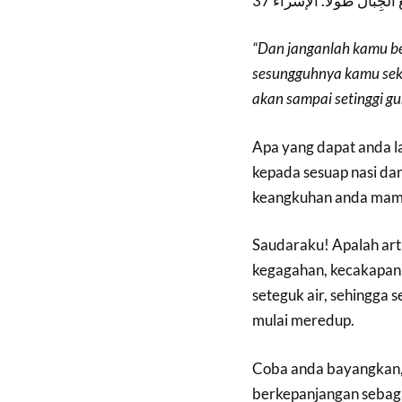
َ الْجِبَالَ طُولاً. الإسراء 37
“Dan janganlah kamu be
sesungguhnya kamu seka
akan sampai setinggi gu
Apa yang dapat anda l
kepada sesuap nasi d
keangkuhan anda mamp
Saudaraku! Apalah art
kegagahan, kecakapan,
seteguk air, sehingga
mulai meredup.
Coba anda bayangkan, 
berkepanjangan sebag