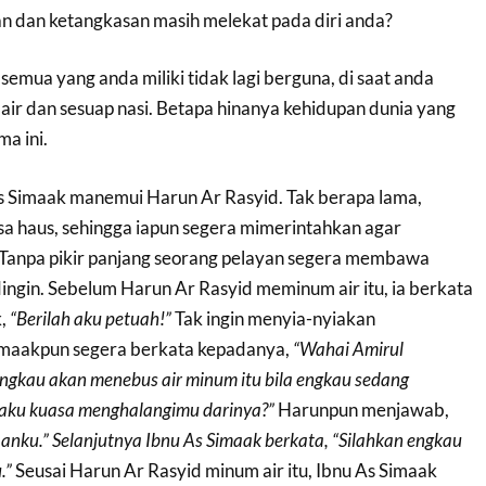
 dan ketangkasan masih melekat pada diri anda?
semua yang anda miliki tidak lagi berguna, di saat anda
 air dan sesuap nasi. Betapa hinanya kehidupan dunia yang
a ini.
As Simaak manemui Harun Ar Rasyid. Tak berapa lama,
a haus, sehingga iapun segera mimerintahkan agar
 Tanpa pikir panjang seorang pelayan segera membawa
 dingin. Sebelum Harun Ar Rasyid meminum air itu, ia berkata
k,
“Berilah aku petuah!”
Tak ingin menyia-nyiakan
imaakpun segera berkata kepadanya,
“Wahai Amirul
gkau akan menebus air minum itu bila engkau sedang
 aku kuasa menghalangimu darinya?”
Harunpun menjawab,
anku.” Selanjutnya Ibnu As Simaak berkata, “Silahkan engkau
.”
Seusai Harun Ar Rasyid minum air itu, Ibnu As Simaak