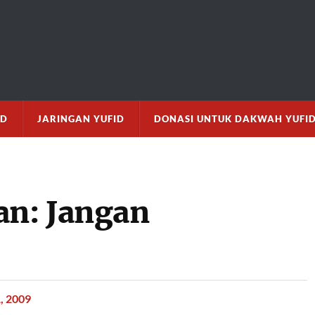
M
ID
JARINGAN YUFID
DONASI UNTUK DAKWAH YUFI
n: Jangan
, 2009