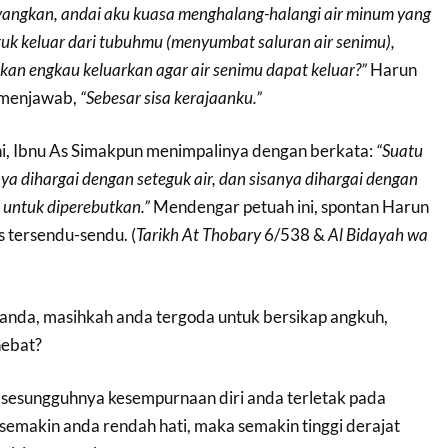
angkan, andai aku kuasa menghalang-halangi air minum yang
uk keluar dari tubuhmu (menyumbat saluran air senimu),
kan engkau keluarkan agar air senimu dapat keluar?”
Harun
 menjawab,
“Sebesar sisa kerajaanku.”
i, Ibnu As Simakpun menimpalinya dengan berkata:
“Suatu
a dihargai dengan seteguk air, dan sisanya dihargai dengan
s untuk diperebutkan.”
Mendengar petuah ini, spontan Harun
 tersendu-sendu. (
Tarikh At Thobary
6/538 &
Al Bidayah wa
 anda, masihkah anda tergoda untuk bersikap angkuh,
ebat?
 sesungguhnya kesempurnaan diri anda terletak pada
semakin anda rendah hati, maka semakin tinggi derajat