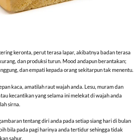
ring keronta, perut terasa lapar, akibatnya badan terasa
rkurang, dan produksi turun. Mood andapun berantakan;
inggung, dan empati kepada orang sekitarpun tak menentu.
epan kaca, amatilah raut wajah anda. Lesu, muram dan
au kecantikan yang selama ini melekat di wajah anda
lah sirna.
mbaran tentang diri anda pada setiap siang hari di bulan
ih bila pada pagi harinya anda tertidur sehingga tidak
an sahur.