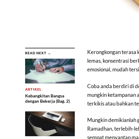
Kerongkongan terasa ke
READ NEXT →
lemas, konsentrasi be
emosional, mudah ters
Coba anda berdiri di d
ARTIKEL
mungkin ketampanan at
Kebangkitan Bangsa
dengan Bekerja (Bag. 2)
terkikis atau bahkan te
Mungkin demikianlah ga
Ramadhan, terlebih-leb
sempat menyantap mak