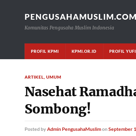
PENGUSAHAMUSLIM.CO
Komunitas Pengusaha Muslim Indonesia
PROFIL KPMI
KPMI.OR.ID
PROFIL YUF
ARTIKEL
,
UMUM
Nasehat Ramadha
Sombong!
Posted
by
Admin PengusahaMuslim
on
September 1