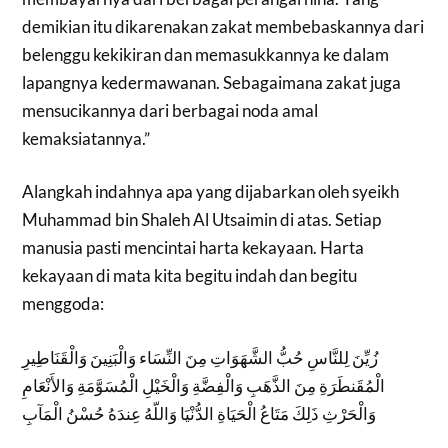
demikian itu dikarenakan zakat membebaskannya dari
belenggu kekikiran dan memasukkannya ke dalam
lapangnya kedermawanan. Sebagaimana zakat juga
mensucikannya dari berbagai noda amal
kemaksiatannya.”
Alangkah indahnya apa yang dijabarkan oleh syeikh
Muhammad bin Shaleh Al Utsaimin di atas. Setiap
manusia pasti mencintai harta kekayaan. Harta
kekayaan di mata kita begitu indah dan begitu
menggoda:
زُيِّنَ لِلنَّاسِ حُبُّ الشَّهَوَاتِ مِنَ النِّسَاء وَالْبَنِينَ وَالْقَنَاطِيرِ
الْمُقَنطَرَةِ مِنَ الذَّهَبِ وَالْفِضَّةِ وَالْخَيْلِ الْمُسَوَّمَةِ وَالأَنْعَامِ
وَالْحَرْثِ ذَلِكَ مَتَاعُ الْحَيَاةِ الدُّنْيَا وَاللّهُ عِندَهُ حُسْنُ الْمَآبِ