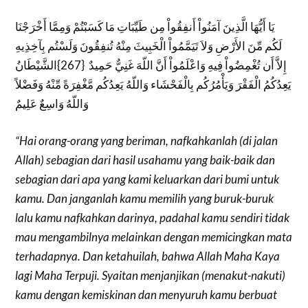
يَا أَيُّهَا الَّذِينَ آمَنُواْ أَنفِقُواْ مِن طَيِّبَاتِ مَا كَسَبْتُمْ وَمِمَّا أَخْرَجْنَا
لَكُم مِّنَ الأَرْضِ وَلاَ تَيَمَّمُواْ الْخَبِيثَ مِنْهُ تُنفِقُونَ وَلَسْتُم بِآخِذِيهِ
إِلاَّ أَن تُغْمِضُواْ فِيهِ وَاعْلَمُواْ أَنَّ اللّهَ غَنِيٌّ حَمِيدٌ {267}الشَّيْطَانُ
يَعِدُكُمُ الْفَقْرَ وَيَأْمُرُكُم بِالْفَحْشَاء وَاللّهُ يَعِدُكُم مَّغْفِرَةً مِّنْهُ وَفَضْلاً
وَاللّهُ وَاسِعٌ عَلِيمٌ
“Hai orang-orang yang beriman, nafkahkanlah (di jalan
Allah) sebagian dari hasil usahamu yang baik-baik dan
sebagian dari apa yang kami keluarkan dari bumi untuk
kamu. Dan janganlah kamu memilih yang buruk-buruk
lalu kamu nafkahkan darinya, padahal kamu sendiri tidak
mau mengambilnya melainkan dengan memicingkan mata
terhadapnya. Dan ketahuilah, bahwa Allah Maha Kaya
lagi Maha Terpuji. Syaitan menjanjikan (menakut-nakuti)
kamu dengan kemiskinan dan menyuruh kamu berbuat