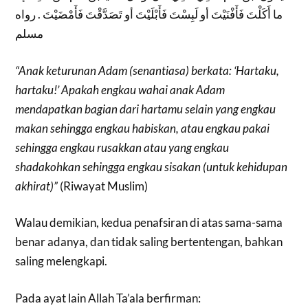
ما أَكَلْتَ فَأَفْنَيْتَ أو لَبِسْتَ فَأَبْلَيْتَ أو تَصَدَّقْتَ فَأَمْضَيْتَ . رواه
مسلم
“Anak keturunan Adam (senantiasa) berkata: ‘Hartaku,
hartaku!’ Apakah engkau wahai anak Adam
mendapatkan bagian dari hartamu selain yang engkau
makan sehingga engkau habiskan, atau engkau pakai
sehingga engkau rusakkan atau yang engkau
shadakohkan sehingga engkau sisakan (untuk kehidupan
akhirat)”
(Riwayat Muslim)
Walau demikian, kedua penafsiran di atas sama-sama
benar adanya, dan tidak saling bertentengan, bahkan
saling melengkapi.
Pada ayat lain Allah Ta’ala berfirman: