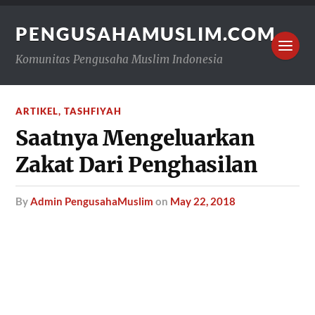
PENGUSAHAMUSLIM.COM
Komunitas Pengusaha Muslim Indonesia
ARTIKEL
,
TASHFIYAH
Saatnya Mengeluarkan
Zakat Dari Penghasilan
by
Admin PengusahaMuslim
on
May 22, 2018