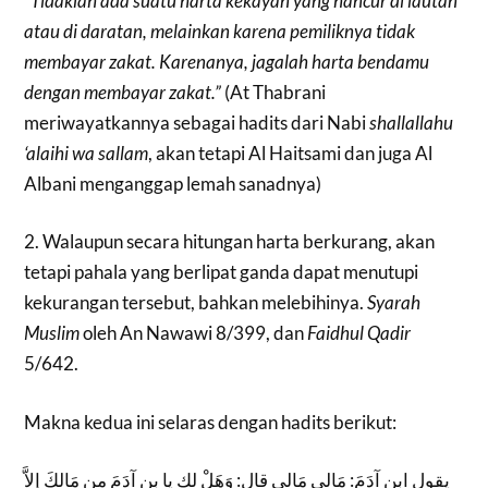
“Tidaklah ada suatu harta kekayan yang hancur di lautan
atau di daratan, melainkan karena pemiliknya tidak
membayar zakat. Karenanya, jagalah harta bendamu
dengan membayar zakat.”
(At Thabrani
meriwayatkannya sebagai hadits dari Nabi
shallallahu
‘alaihi wa sallam
, akan tetapi Al Haitsami dan juga Al
Albani menganggap lemah sanadnya)
2. Walaupun secara hitungan harta berkurang, akan
tetapi pahala yang berlipat ganda dapat menutupi
kekurangan tersebut, bahkan melebihinya.
Syarah
Muslim
oleh An Nawawi 8/399, dan
Faidhul Qadir
5/642.
Makna kedua ini selaras dengan hadits berikut:
يقول ابن آدَمَ: مَالِي مَالِي قال: وَهَلْ لك يا بن آدَمَ من مَالِكَ إلاَّ