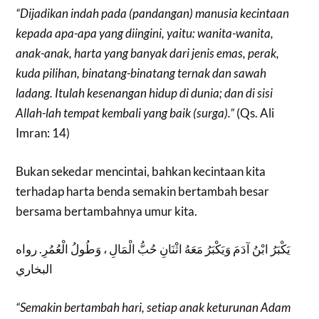
“Dijadikan indah pada (pandangan) manusia kecintaan
kepada apa-apa yang diingini, yaitu: wanita-wanita,
anak-anak, harta yang banyak dari jenis emas, perak,
kuda pilihan, binatang-binatang ternak dan sawah
ladang. Itulah kesenangan hidup di dunia; dan di sisi
Allah-lah tempat kembali yang baik (surga).”
(Qs. Ali
Imran: 14)
Bukan sekedar mencintai, bahkan kecintaan kita
terhadap harta benda semakin bertambah besar
bersama bertambahnya umur kita.
يَكْبَرُ ابْنُ آدَمَ وَيَكْبَرُ مَعَهُ اثْنَانِ حُبُّ الْمَالِ ، وَطُولُ الْعُمُرِ. رواه
البخاري
“Semakin bertambah hari, setiap anak keturunan Adam