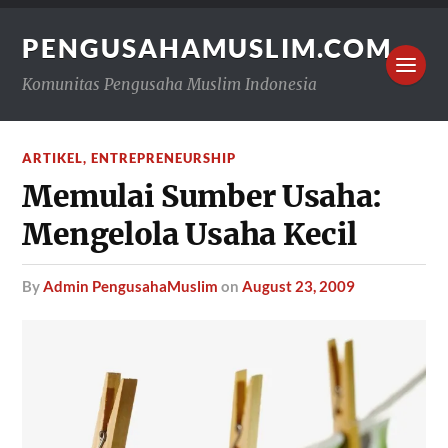
PENGUSAHAMUSLIM.COM
Komunitas Pengusaha Muslim Indonesia
ARTIKEL
,
ENTREPRENEURSHIP
Memulai Sumber Usaha:
Mengelola Usaha Kecil
by
Admin PengusahaMuslim
on
August 23, 2009