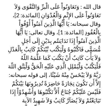
قال الله : وَتَعَاوَنُواْ عَلَى الْبرِّ وَالتَّقْوَى وَلاَ
تَعَاوَنُواْ عَلَى الإِثْمِ وَالْعُدْوَانِ [المائدة: 2]،
وقال سبحانه: يَا أَيُّهَا الَّذِينَ آمَنُواْ أَوْفُواْ
بِالْعُقُودِ [المائدة: 1]، وقال تعالى: يَا أَيُّهَا
الَّذِينَ آمَنُواْ إِذَا تَدَايَنتُم بِدَيْنٍ إِلَى أَجَلٍ
مُّسَمًّى فَاكْتُبُوهُ وَلْيَكْتُب بَّيْنَكُمْ كَاتِبٌ بِالْعَدْلِ
وَلاَ يَأْبَ كَاتِبٌ أَنْ يَكْتُبَ كَمَا عَلَّمَهُ اللّهُ
فَلْيَكْتُبْ وَلْيُمْلِلِ الَّذِي عَلَيْهِ الْحَقُّ وَلْيَتَّقِ اللّهَ
رَبَّهُ وَلاَ يَبْخَسْ مِنْهُ شَيْئًا، إلى قوله سبحانه:
إِلاَّ أَن تَكُونَ تِجَارَةً حَاضِرَةً تُدِيرُونَهَا بَيْنَكُمْ
فَلَيْسَ عَلَيْكُمْ جُنَاحٌ أَلاَّ تَكْتُبُوهَا وَأَشْهِدُوْاْ إِذَا
تَبَايَعْتُمْ وَلاَ يُضَآرَّ كَاتِبٌ وَلاَ شَهِيدٌ الآية