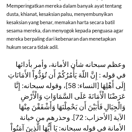
Memperingatkan mereka dalam banyak ayat tentang
dusta, khianat, kesaksian palsu, menyembunyikan
kesaksian yang benar, memakan harta secara batil
sesama mereka, dan menyogok kepada penguasa agar
mereka berpaling dari kebenaran dan menetapkan
hukum secara tidak adil.
وعظم سبحانه شأن الأمانة، وأمر بأدائها
في قوله : إِنَّ اللّهَ يَأْمُرُكُمْ أَن تُؤدُّواْ الأَمَانَاتِ
إِلَى أَهْلِهَا [النساء: 58]، وقوله سبحانه: إِنَّا
عَرَضْنَا الْأَمَانَةَ عَلَى السَّمَاوَاتِ وَالْأَرْضِ
وَالْجِبَالِ فَأَبَيْنَ أَن يَحْمِلْنَهَا وَأَشْفَقْنَ مِنْهَا
الآية [الأحزاب: 72]. وحذرهم من خيانة
الأمانة في قوله سبحانه: يَا أَيُّهَا الَّذِينَ آمَنُواْ