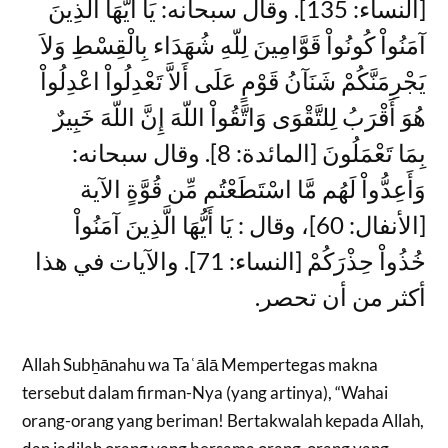
[النساء: 135]. وقال سبحانه: يَا أَيُّهَا الَّذِينَ
آمَنُواْ كُونُواْ قَوَّامِينَ لِلّهِ شُهَدَاء بِالْقِسْطِ وَلاَ
يَجْرِمَنَّكُمْ شَنَآنُ قَوْمٍ عَلَى أَلاَّ تَعْدِلُواْ اعْدِلُواْ
هُوَ أَقْرَبُ لِلتَّقْوَى وَاتَّقُواْ اللّهَ إِنَّ اللّهَ خَبِيرٌ
بِمَا تَعْمَلُونَ [المائدة: 8]. وقال سبحانه:
وَأَعِدُّواْ لَهُم مَّا اسْتَطَعْتُم مِّن قُوَّةٍ الآية
[الأنفال: 60]، وقال : يَا أَيُّهَا الَّذِينَ آمَنُواْ
خُذُواْ حِذْرَكُمْ [النساء: 71]. والآيات في هذا
أكثر من أن تحصر.
Allah Subẖānahu wa Taʿālā Mempertegas makna
tersebut dalam firman-Nya (yang artinya), “Wahai
orang-orang yang beriman! Bertakwalah kepada Allah,