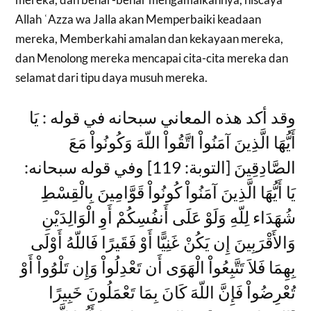
Allah ʿAzza wa Jalla akan Memperbaiki keadaan
mereka, Memberkahi amalan dan kekayaan mereka,
dan Menolong mereka mencapai cita-cita mereka dan
selamat dari tipu daya musuh mereka.
وقد أكد هذه المعاني سبحانه في قوله : يَا
أَيُّهَا الَّذِينَ آمَنُواْ اتَّقُواْ اللّهَ وَكُونُواْ مَعَ
الصَّادِقِينَ [التوبة: 119] وفي قوله سبحانه:
يَا أَيُّهَا الَّذِينَ آمَنُواْ كُونُواْ قَوَّامِينَ بِالْقِسْطِ
شُهَدَاء لِلّهِ وَلَوْ عَلَى أَنفُسِكُمْ أَوِ الْوَالِدَيْنِ
وَالأَقْرَبِينَ إِن يَكُنْ غَنِيًّا أَوْ فَقَيرًا فَاللّهُ أَوْلَى
بِهِمَا فَلاَ تَتَّبِعُواْ الْهَوَى أَن تَعْدِلُواْ وَإِن تَلْوُواْ أَوْ
تُعْرِضُواْ فَإِنَّ اللّهَ كَانَ بِمَا تَعْمَلُونَ خَبِيرًا