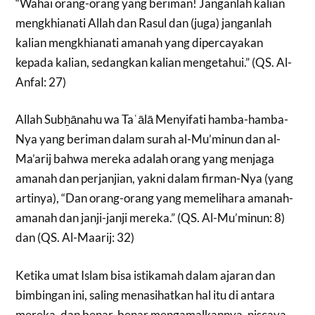
“Wahai orang-orang yang beriman! Janganlah kalian
mengkhianati Allah dan Rasul dan (juga) janganlah
kalian mengkhianati amanah yang dipercayakan
kepada kalian, sedangkan kalian mengetahui.” (QS. Al-
Anfal: 27)
Allah Subẖānahu wa Taʿālā Menyifati hamba-hamba-
Nya yang beriman dalam surah al-Mu’minun dan al-
Ma’arij bahwa mereka adalah orang yang menjaga
amanah dan perjanjian, yakni dalam firman-Nya (yang
artinya), “Dan orang-orang yang memelihara amanah-
amanah dan janji-janji mereka.” (QS. Al-Mu’minun: 8)
dan (QS. Al-Maarij: 32)
Ketika umat Islam bisa istikamah dalam ajaran dan
bimbingan ini, saling menasihatkan hal itu di antara
mereka, dan benar-benar mengamalkannya, niscaya