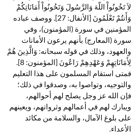
لاَ تَخُونُواْ اللّهَ وَالرَّسُولَ وَتَخُونُواْ أَمَانَاتِكُمْ
وَأَنتُمْ تَعْلَمُونَ [الأنفال: 27]. ووصف عباده
المؤمنين في سورة (المؤمنون)، وفي
سورة (المعارج) بأنهم يرعون الأمانات
والعهود، وذلك في قوله سبحانه: وَالَّذِينَ هُمْ
لِأَمَانَاتِهِمْ وَعَهْدِهِمْ رَاعُونَ [المؤمنون: 8].
فمتى استقام المسلمون على هذا التعليم
والتوجيه، وتواصوا به، وصدقوا في ذلك؛
فإن الله عز وجل يصلح لهم أحوالهم،
ويبارك لهم في أعمالهم وثرواتهم، ويعينهم
على بلوغ الآمال، والسلامة من مكائد
الأعداء.