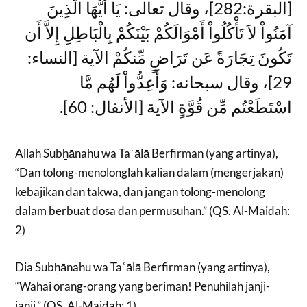
[البقرة:282]، وقال تعالى: يَا أَيُّهَا الَّذِينَ
آمَنُواْ لاَ تَأْكُلُواْ أَمْوَالَكُمْ بَيْنَكُمْ بِالْبَاطِلِ إِلاَّ أَن
تَكُونَ تِجَارَةً عَن تَرَاضٍ مِّنكُمْ الآية [النساء:
29]، وقال سبحانه: وَأَعِدُّواْ لَهُم مَّا
اسْتَطَعْتُم مِّن قُوَّةٍ الآية [الأنفال: 60].
Allah Subẖānahu wa Taʿālā Berfirman (yang artinya),
“Dan tolong-menolonglah kalian dalam (mengerjakan)
kebajikan dan takwa, dan jangan tolong-menolong
dalam berbuat dosa dan permusuhan.” (QS. Al-Maidah:
2)
Dia Subẖānahu wa Taʿālā Berfirman (yang artinya),
“Wahai orang-orang yang beriman! Penuhilah janji-
janji.” (QS. Al-Maidah: 1)