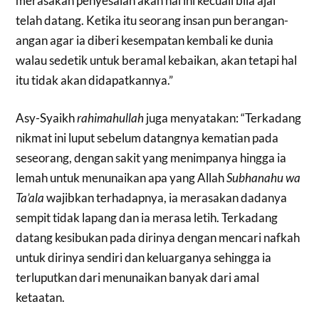
merasakan penyesalan akan hal ini kecuali bila ajal
telah datang. Ketika itu seorang insan pun berangan-
angan agar ia diberi kesempatan kembali ke dunia
walau sedetik untuk beramal kebaikan, akan tetapi hal
itu tidak akan didapatkannya.”
Asy-Syaikh
rahimahullah
juga menyatakan: “Terkadang
nikmat ini luput sebelum datangnya kematian pada
seseorang, dengan sakit yang menimpanya hingga ia
lemah untuk menunaikan apa yang Allah
Subhanahu wa
Ta’ala
wajibkan terhadapnya, ia merasakan dadanya
sempit tidak lapang dan ia merasa letih. Terkadang
datang kesibukan pada dirinya dengan mencari nafkah
untuk dirinya sendiri dan keluarganya sehingga ia
terluputkan dari menunaikan banyak dari amal
ketaatan.