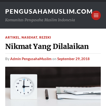
PENGUSAHAMUSLIM.COM
Komunitas Pengusaha Muslim Indonesia
ARTIKEL
,
NASEHAT
,
REZEKI
Nikmat Yang Dilalaikan
by
Admin PengusahaMuslim
on
September 29, 2018