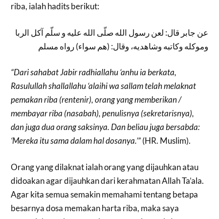
riba, ialah hadits berikut:
عن جابر قال: لعن رسول الله صلّى الله عليه و سلّم آكل الربا
وموكله وكاتبه وشاهديه، وقال: (هم سواء) رواه مسلم
“Dari sahabat Jabir radhiallahu ‘anhu ia berkata,
Rasulullah shallallahu ‘alaihi wa sallam telah melaknat
pemakan riba (rentenir), orang yang memberikan /
membayar riba (nasabah), penulisnya (sekretarisnya),
dan juga dua orang saksinya. Dan beliau juga bersabda:
‘Mereka itu sama dalam hal dosanya.’”
(HR. Muslim).
Orang yang dilaknat ialah orang yang dijauhkan atau
didoakan agar dijauhkan dari kerahmatan Allah Ta’ala.
Agar kita semua semakin memahami tentang betapa
besarnya dosa memakan harta riba, maka saya