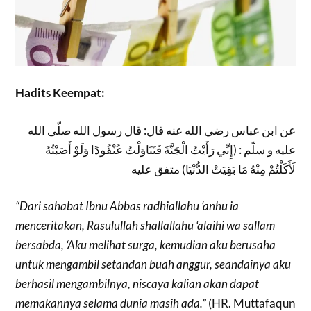
Hadits Keempat:
عن ابن عباس رضي الله عنه قال: قال رسول الله صلّى الله
عليه و سلّم : (إِنِّي رَأَيْتُ الْجَنَّةَ فَتَنَاوَلْتُ عُنْقُودًا وَلَوْ أَصَبْتُهُ
لَأَكَلْتُمْ مِنْهُ مَا بَقِيَتْ الدُّنْيَا) متفق عليه
“Dari sahabat Ibnu Abbas radhiallahu ‘anhu ia
menceritakan, Rasulullah shallallahu ‘alaihi wa sallam
bersabda, ‘Aku melihat surga, kemudian aku berusaha
untuk mengambil setandan buah anggur, seandainya aku
berhasil mengambilnya, niscaya kalian akan dapat
memakannya selama dunia masih ada.”
(HR. Muttafaqun