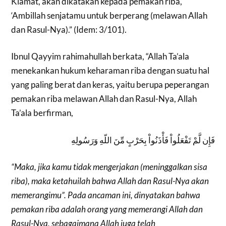
Kiamat, akan dikatakan kepada pemakan riba,
‘Ambillah senjatamu untuk berperang (melawan Allah
dan Rasul-Nya).” (Idem: 3/101).
Ibnul Qayyim rahimahullah berkata, “Allah Ta’ala
menekankan hukum keharaman riba dengan suatu hal
yang paling berat dan keras, yaitu berupa peperangan
pemakan riba melawan Allah dan Rasul-Nya, Allah
Ta’ala berfirman,
فَإِن لَّمْ تَفْعَلُواْ فَأْذَنُواْ بِحَرْبٍ مِّنَ اللّهِ وَرَسُولِهِ
“Maka, jika kamu tidak mengerjakan (meninggalkan sisa
riba), maka ketahuilah bahwa Allah dan Rasul-Nya akan
memerangimu”. Pada ancaman ini, dinyatakan bahwa
pemakan riba adalah orang yang memerangi Allah dan
Rasul-Nya, sebagaimana Allah juga telah