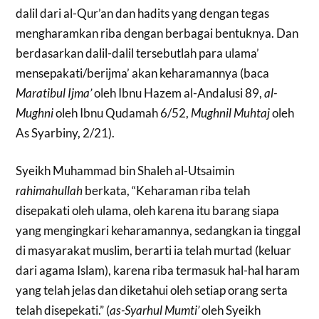
dalil dari al-Qur’an dan hadits yang dengan tegas
mengharamkan riba dengan berbagai bentuknya. Dan
berdasarkan dalil-dalil tersebutlah para ulama’
mensepakati/berijma’ akan keharamannya (baca
Maratibul Ijma’
oleh Ibnu Hazem al-Andalusi 89,
al-
Mughni
oleh Ibnu Qudamah 6/52,
Mughnil Muhtaj
oleh
As Syarbiny, 2/21).
Syeikh Muhammad bin Shaleh al-Utsaimin
rahimahullah
berkata, “Keharaman riba telah
disepakati oleh ulama, oleh karena itu barang siapa
yang mengingkari keharamannya, sedangkan ia tinggal
di masyarakat muslim, berarti ia telah murtad (keluar
dari agama Islam), karena riba termasuk hal-hal haram
yang telah jelas dan diketahui oleh setiap orang serta
telah disepekati.” (
as-Syarhul Mumti’
oleh Syeikh