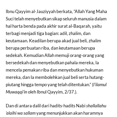
Ibnu Qayyim al-Jauziyyah berkata, “Allah Yang Maha
Suci telah menyebutkan sikap seluruh manusia dalam
hal harta benda pada akhir surat al-Baqarah, yaitu
terbagi menjadi tiga bagian: adil, zhalim, dan
keutamaan. Keadilan berupa akad jual beli, zhalim
berupa perbuatan riba, dan keutamaan berupa
sedekah. Kemudian Allah memuji orang-orang yang
bersedekah dan menyebutkan pahala mereka, Ia
mencela pemakan riba dan menyebutkan hukuman
mereka, dan Ia membolehkan jual beli serta hutang-
piutang hingga tempo yang telah ditentukan.” (
I’ilamul
Muwaqqi’in
oleh Ibnul Qayyim, 2/37.).
Dan di antara dalil dari hadits-hadits Nabi
shallallahu
‘alaihi wa sallam
yang menunjukkan akan haramnya