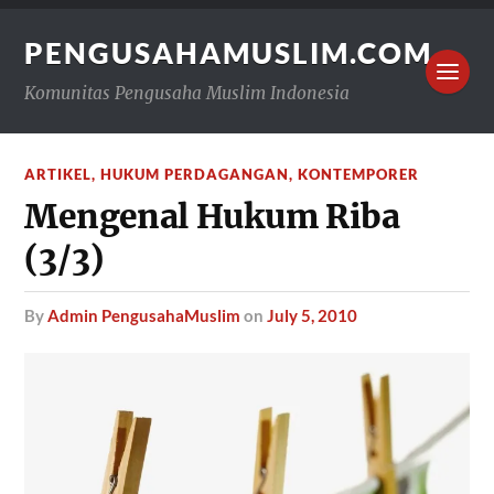
PENGUSAHAMUSLIM.COM
Komunitas Pengusaha Muslim Indonesia
ARTIKEL
,
HUKUM PERDAGANGAN
,
KONTEMPORER
Mengenal Hukum Riba
(3/3)
by
Admin PengusahaMuslim
on
July 5, 2010