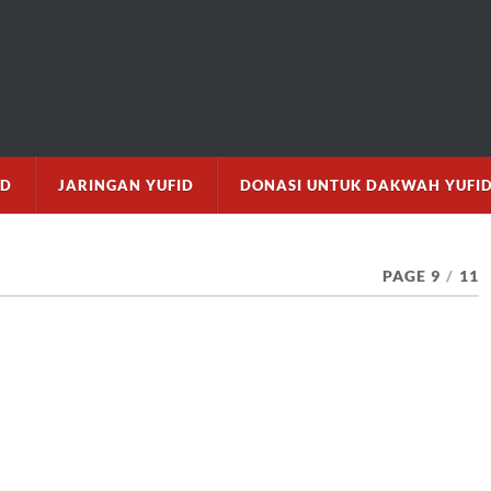
M
ID
JARINGAN YUFID
DONASI UNTUK DAKWAH YUFI
PAGE 9
/
11