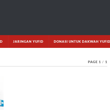
M
ID
JARINGAN YUFID
DONASI UNTUK DAKWAH YUFI
PAGE 1
/
1