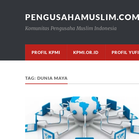
PENGUSAHAMUSLIM.CO
Komunitas Pengusaha Muslim Indonesia
PROFIL KPMI
KPMI.OR.ID
PROFIL YUF
TAG:
DUNIA MAYA