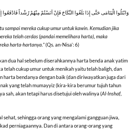
وَابْتَلُوا الْيَتَامَى حَتَّى إِذَا بَلَغُوا النِّكَاحَ فَإِنْ آنَسْتُمْ مِنْهُمْ رُشْداً فَادْفَعُوا إِلَ
 itu sampai mereka cukup umur untuk kawin. Kemudian jika
eka telah cerdas (pandai memelihara harta), maka
eka harta-hartanya.”
(Qs. an-Nisa’: 6)
tkan dua hal sebelum diserahkannya harta benda anak yatim
 telah cukup umur untuk menikah yaitu telah baligh, dan
harta bendanya dengan baik (dan diriwayatkan juga dari
k yang telah mumayyiz (kira-kira berumur tujuh tahun
a sah, akan tetapi harus disetujui oleh walinya (
Al-Inshaf
,
al sehat, sehingga orang yang mengalami gangguan jiwa,
 akad perniagaannya. Dan di antara orang-orang yang