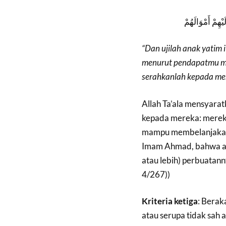
يْهِمْ أَمْوَالَهُمْ
“Dan ujilah anak yatim
menurut pendapatmu mer
serahkanlah kepada mer
Allah Ta’ala mensyara
kepada mereka: mereka
mampu membelanjakan 
Imam Ahmad, bahwa ana
atau lebih) perbuatanny
4/267))
Kriteria ketiga
: Berak
atau serupa tidak sah