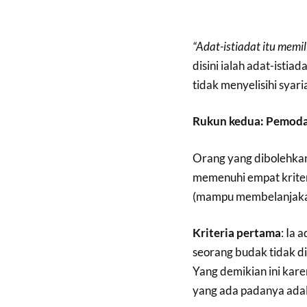
“Adat-istiadat itu memi
disini ialah adat-istia
tidak menyelisihi syaria
Rukun kedua: Pemodal
Orang yang dibolehkan
memenuhi empat kriteri
(mampu membelanjakan
Kriteria pertama
: Ia
seorang budak tidak di
Yang demikian ini kare
yang ada padanya adal