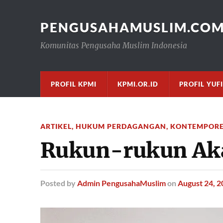
PENGUSAHAMUSLIM.CO
Komunitas Pengusaha Muslim Indonesia
PROFIL KPMI
KPMI.OR.ID
PROFIL YUF
ARTIKEL
,
HUKUM PERDAGANGAN
,
KONTEMPOR
Rukun-rukun Aka
Posted
by
Admin PengusahaMuslim
on
August 24, 2