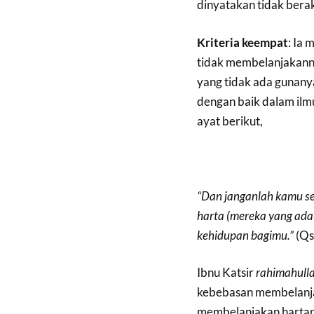
dinyatakan tidak berak
Kriteria keempat
: Ia
tidak membelanjakanny
yang tidak ada gunan
dengan baik dalam ilm
ayat berikut,
“Dan janganlah kamu s
harta (mereka yang ada
kehidupan bagimu.”
(Qs.
Ibnu Katsir
rahimahull
kebebasan membelanja
membelanjakan hartany