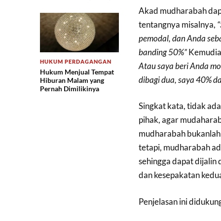
Akad mudharabah dapa
tentangnya misalnya,
“
pemodal, dan Anda seba
banding 50%”
Kemudian
HUKUM PERDAGANGAN
Atau saya beri Anda mo
Hukum Menjual Tempat
dibagi dua, saya 40% 
Hiburan Malam yang
Pernah Dimilikinya
Singkat kata, tidak ad
pihak, agar mudaharaba
mudharabah bukanlah am
tetapi, mudharabah ada
sehingga dapat dijali
dan kesepakatan kedua 
Penjelasan ini didukun