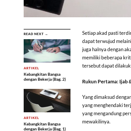
Setiap akad pasti terd
READ NEXT →
dapat terwujud melaink
juga halnya dengan ak
memiliki beberapa krit
tersebut dapat dilakuk
ARTIKEL
Kebangkitan Bangsa
dengan Bekerja (Bag. 2)
Rukun Pertama: Ijab 
Yang dimaksud dengan 
yang menghendaki terj
yang mengandung perse
ARTIKEL
mewakilinya.
Kebangkitan Bangsa
dengan Bekerja (Bag. 1)