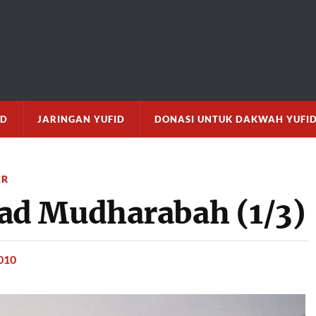
M
ID
JARINGAN YUFID
DONASI UNTUK DAKWAH YUFI
ER
d Mudharabah (1/3)
010