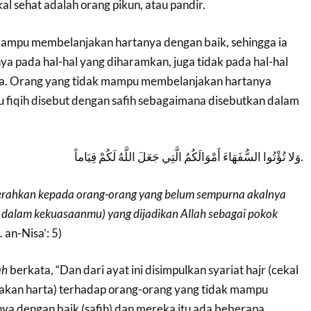
al sehat adalah orang pikun, atau pandir.
 mampu membelanjakan hartanya dengan baik, sehingga ia
a pada hal-hal yang diharamkan, juga tidak pada hal-hal
ya. Orang yang tidak mampu membelanjakan hartanya
u fiqih disebut dengan safih sebagaimana disebutkan dalam
وَلا تُؤْتُوا السُّفَهَاءَ أَمْوَالَكُمُ الَّتِي جَعَلَ اللَّهُ لَكُمْ قِيَاماً.
erahkan kepada orang-orang yang belum sempurna akalnya
 dalam kekuasaanmu) yang dijadikan Allah sebagai pokok
 an-Nisa’: 5)
ah
berkata, “Dan dari ayat ini disimpulkan syariat hajr (cekal
kan harta) terhadap orang-orang yang tidak mampu
a dengan baik (safih) dan mereka itu ada beberapa