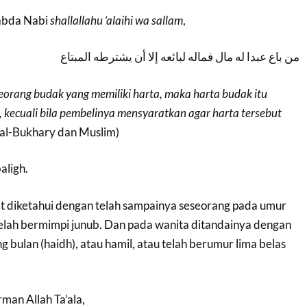
 sabda Nabi
shallallahu ‘alaihi wa sallam
,
من باع عبدا له مال فماله لبائعه إلا أن يشترطه المبتاع
eorang budak yang memiliki harta, maka harta budak itu
, kecuali bila pembelinya mensyaratkan agar harta tersebut
al-Bukhary dan Muslim)
baligh.
at diketahui dengan telah sampainya seseorang pada umur
telah bermimpi junub. Dan pada wanita ditandainya dengan
g bulan (haidh), atau hamil, atau telah berumur lima belas
firman Allah Ta’ala,