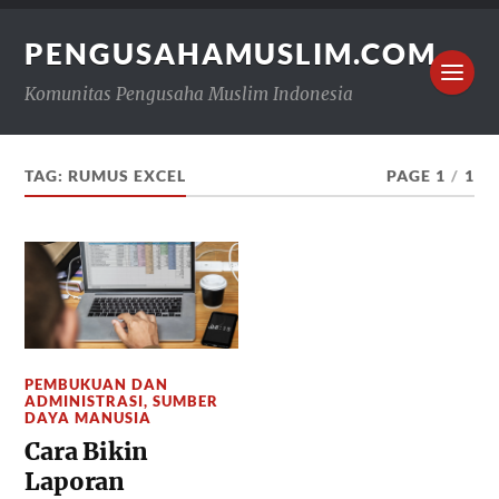
PENGUSAHAMUSLIM.COM
Komunitas Pengusaha Muslim Indonesia
TAG:
RUMUS EXCEL
PAGE 1
/
1
PEMBUKUAN DAN
ADMINISTRASI
,
SUMBER
DAYA MANUSIA
Cara Bikin
Laporan