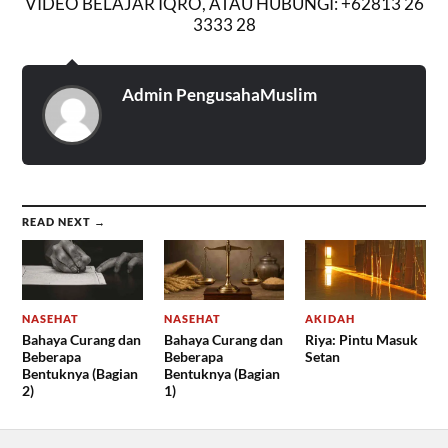
VIDEO BELAJAR IQRO, ATAU HUBUNGI: +62813 26
3333 28
Admin PengusahaMuslim
READ NEXT →
NASEHAT
NASEHAT
AKIDAH
Bahaya Curang dan
Bahaya Curang dan
Riya: Pintu Masuk
Beberapa
Beberapa
Setan
Bentuknya (Bagian
Bentuknya (Bagian
2)
1)